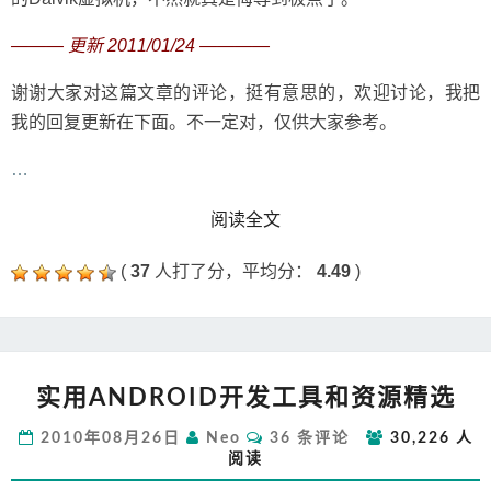
——— 更新 2011/01/24 ————
谢谢大家对这篇文章的评论，挺有意思的，欢迎讨论，我把
我的回复更新在下面。不一定对，仅供大家参考。
…
READ MORE
阅读全文
(
37
人打了分，平均分：
4.49
)
实
实用ANDROID开发工具和资源精选
用
ANDROID
评
2010年08月26日
Neo
36 条评论
30,226 人
开
论
阅读
发