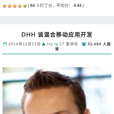
(
64
人打了分，平均分：
4.44
)
DHH
DHH 谈混合移动应用开发
谈
混
评
2014年12月15日
Jnj
27 条评论
32,684 人阅
合
论
读
移
动
应
用
开
发