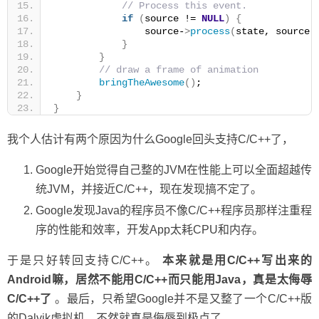
// Process this event.
if
(
source != 
NULL
)
{
                source-
>
process
(
state, source
)
}
}
// draw a frame of animation
bringTheAwesome
()
;
}
}
我个人估计有两个原因为什么Google回头支持C/C++了，
Google开始觉得自己整的JVM在性能上可以全面超越传
统JVM，并接近C/C++，现在发现搞不定了。
Google发现Java的程序员不像C/C++程序员那样注重程
序的性能和效率，开发App太耗CPU和内存。
于是只好转回支持C/C++。
本来就是用C/C++写出来的
Android嘛，居然不能用C/C++而只能用Java，真是太侮辱
C/C++了
。最后，只希望Google并不是又整了一个C/C++版
的Dalvik虚拟机，不然就真是侮辱到极点了。