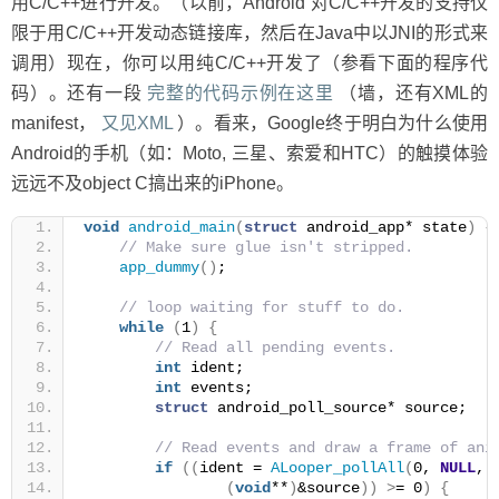
用C/C++进行开发。（以前，Android 对C/C++开发的支持仅
限于用C/C++开发动态链接库，然后在Java中以JNI的形式来
调用）现在，你可以用纯C/C++开发了（参看下面的程序代
码）。还有一段
完整的代码示例在这里
（墙，还有XML的
manifest，
又见XML
）。看来，Google终于明白为什么使用
Android的手机（如：Moto, 三星、索爱和HTC）的触摸体验
远远不及object C搞出来的iPhone。
void
android_main
(
struct
 android_app* state
)
{
// Make sure glue isn't stripped.
app_dummy
()
;
// loop waiting for stuff to do.
while
(
1
)
{
// Read all pending events.
int
 ident;
int
 events;
struct
 android_poll_source* source;
// Read events and draw a frame of ani
if
((
ident = 
ALooper_pollAll
(
0, 
NULL
, 
(
void
**
)
&source
))
>
= 0
)
{