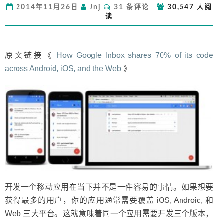
评
2014年11月26日
Jnj
31 条评论
30,547 人阅
跨
论
读
平
台
重
用
原文链接《
How Google Inbox shares 70% of its code
代
across Android, iOS, and the Web
》
码？
开发一个移动应用在当下并不是一件容易的事情。如果想要
获得最多的用户，你的应用通常需要覆盖 iOS, Android, 和
Web 三大平台。这就意味着同一个应用需要开发三个版本，