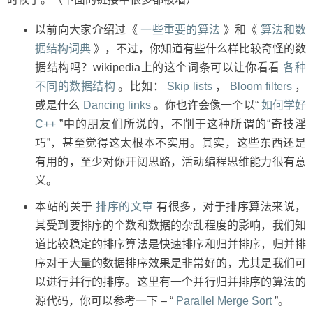
资
源
以前向大家介绍过《
一些重要的算法
》和《
算法和数
据结构词典
》，不过，你知道有些什么样比较奇怪的数
据结构吗？wikipedia上的这个词条可以让你看看
各种
不同的数据结构
。比如：
Skip lists
，
Bloom filters
，
或是什么
Dancing links
。你也许会像一个以“
如何学好
C++
”中的朋友们所说的，不削于这种所谓的“奇技淫
巧”，甚至觉得这太根本不实用。其实，这些东西还是
有用的，至少对你开阔思路，活动编程思维能力很有意
义。
本站的关于
排序的文章
有很多，对于排序算法来说，
其受到要排序的个数和数据的杂乱程度的影响，我们知
道比较稳定的排序算法是快速排序和归并排序，归并排
序对于大量的数据排序效果是非常好的，尤其是我们可
以进行并行的排序。这里有一个并行归并排序的算法的
源代码，你可以参考一下 – “
Parallel Merge Sort
”。