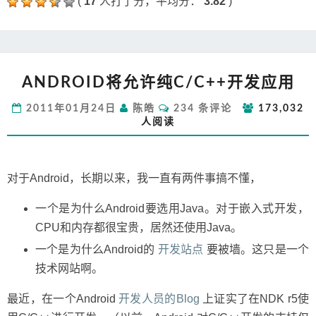
(
17
人打了分，平均分：
3.82
)
ANDROID
ANDROID将允许纯C/C++开发应用
将
允
评
2011年01月24日
陈皓
234 条评论
173,032
许
论
人阅读
纯
C/C++开
发
应
对于Android，长期以来，我一直有两件事搞不懂，
用
一个是为什么Android要选用Java。对于嵌入式开发，
CPU和内存都很宝贵，居然还使用Java。
一个是为什么Android的
开发站点
要被墙。这只是一个
技术网站啊。
最近，在一个Android
开发人员的Blog
上证实了在NDK r5使