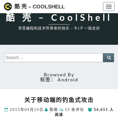
High一下!
酷 壳 – COOLSHELL
Toggl
navig
酷 壳 – CoolShell
享受编程和技术所带来的快乐 – R.I.P 一路走好
Search
Sea
for:
Browsed By
标签：
Android
关
关于移动端的钓鱼式攻击
于
移
评
2015年04月14日
陈皓
55 条评论
56,651 人
动
论
阅读
端