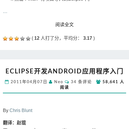
…
READ MORE
阅读全文
(
12
人打了分，平均分：
3.17
)
ECLIPSE
ECLIPSE开发ANDROID应用程序入门
开
发
评
2011年04月07日
Neo
34 条评论
58,641 人
ANDROID
论
阅读
应
用
程
序
By
Chris Blunt
入
门
翻译：赵锟