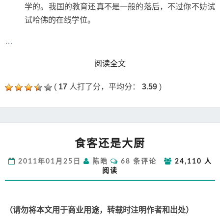
学的。我国的教育还真不是一般的落后，不过你不妨试
试哈佛的在线学位。
…
READ MORE
阅读全文
(
17
人打了分，平均分：
3.59
)
食
食客还是大厨
客
还
评
2011年01月25日
陈皓
68 条评论
24,110 人
是
论
阅读
大
厨
（请勿将本文用于商业用途，转载时注明作者和出处）