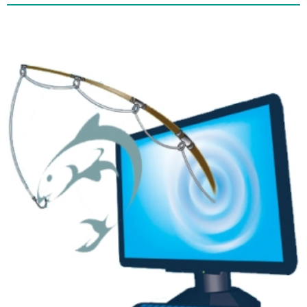
的
钓
鱼
式
攻
击