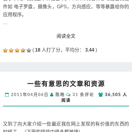
件如 电子罗盘，摄像头，GPS，方向感应，等等暴露给你的
应用程序。
…
READ MORE
阅读全文
(
18
人打了分，平均分：
3.44
)
一
一些有意思的文章和资源
些
有
评
2011年04月06日
陈皓
31 条评论
36,505 人
意
论
阅读
思
的
文
章
又到了向大家介绍一些最近我在网上发现的有价值的东西的
和
时候了。（下面的链接中很多都被墙）