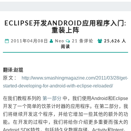
ECLIPSE
ECLIPSE开发ANDROID应用程序入门:
开
重装上阵
发
ANDROID
评
2011年04月08日
Neo
21 条评论
25,626 人
应
论
阅读
用
程
序
入
翻译:赵锟
门:
原文：
http://www.smashingmagazine.com/2011/03/28/get-
重
started-developing-for-android-with-eclipse-reloaded/
装
上
在我们教程系列的
第一部分
中，我们使用Android和Eclipse
阵
开发了一个简单的饮茶计时器的应用程序。在第二部分，我
们将继续开发这个程序，并给它增加一些其他的额外的功
能。在开发的过程中，我们将给你介绍更多重要而强大的
Android SDK特性，包括持久化数据存储，Activity和Intent，