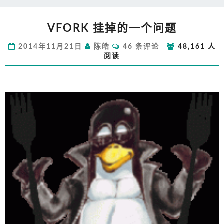
VFORK
VFORK 挂掉的一个问题
挂
掉
评
2014年11月21日
陈皓
46 条评论
48,161 人
的
论
阅读
一
个
问
题