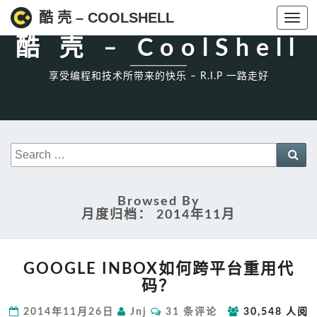
High一下!
酷 壳 – COOLSHELL
Toggl
navig
酷 壳 – CoolShell
享受编程和技术所带来的快乐 – R.I.P 一路走好
Search
Sea
for:
Browsed By
月度归档：
2014年11月
GOOGLE
GOOGLE INBOX如何跨平台重用代
INBOX
码？
如
何
评
2014年11月26日
Jnj
31 条评论
30,548 人阅
跨