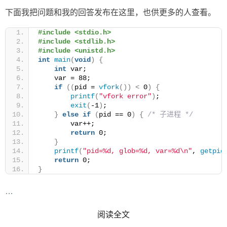
下面我把问题和我的回答发布在这里，也供更多的人查看。
#include <stdio.h>
#include <stdlib.h>
#include <unistd.h>
int
main
(
void
)
{
int
 var;
    var = 88;
if
((
pid = 
vfork
())
<
 0
)
{
printf
(
"vfork error"
)
;
exit
(
-1
)
;
}
else
if
(
pid == 0
)
{
/* 子进程 */
        var++;
return
 0;
}
printf
(
"pid=%d, glob=%d, var=%d\n"
, 
getpid
return
 0;
}
…
READ MORE
阅读全文