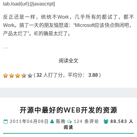
tab.load(url);[/javascript]
反正还是一样，统统不Work，几乎所有的都试了，都不
Work。搞了一天的朋友恼怒道：“Microsoft应该快点倒闭吧，
产品太烂了”。IE的确是太烂了。
…
READ MORE
阅读全文
(
32
人打了分，平均分：
3.88
)
开
开源中最好的WEB开发的资源
源
中
评
2011年06月08日
陈皓
124 条评论
88,583 人
最
论
阅读
好