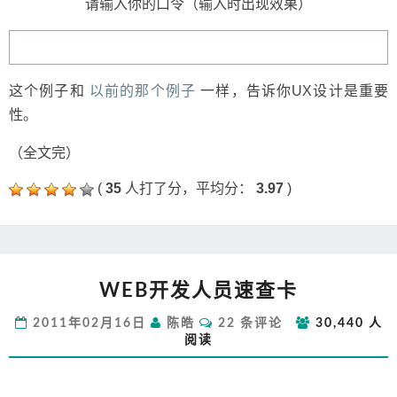
请输入你的口令（输入时出现效果）
这个例子和
以前的那个例子
一样，告诉你UX设计是重要
性。
（全文完）
(
35
人打了分，平均分：
3.97
)
WEB
WEB开发人员速查卡
开
发
评
2011年02月16日
陈皓
22 条评论
30,440 人
人
论
阅读
员
速
查