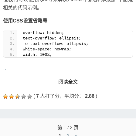
相关的代码示例。
使用CSS设置省略号
overflow: hidden;
text-overflow: ellipsis;
-o-text-overflow: ellipsis;
white-space: nowrap;
width: 100%;
…
READ MORE
阅读全文
(
7
人打了分，平均分：
2.86
)
Posts
第 1 / 2 页
navigation
1
2
»