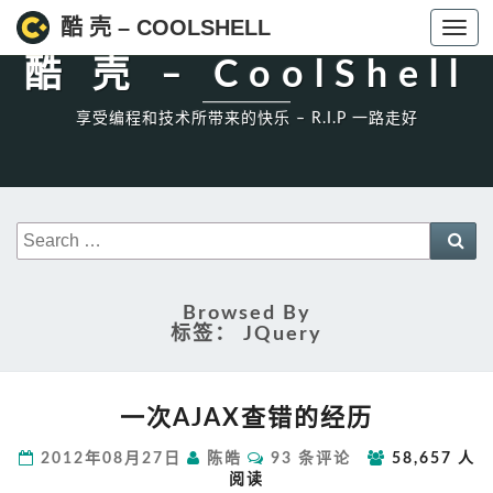
High一下!
酷 壳 – COOLSHELL
Toggl
navig
酷 壳 – CoolShell
享受编程和技术所带来的快乐 – R.I.P 一路走好
Search
Sea
for:
Browsed By
标签：
JQuery
一
一次AJAX查错的经历
次
AJAX
评
2012年08月27日
陈皓
93 条评论
58,657 人
查
论
阅读
错