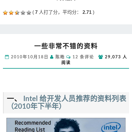
(
7
人打了分，平均分：
2.71
)
一
一些非常不错的资料
些
非
评
2010年10月18日
陈皓
12 条评论
29,073 人
常
论
阅读
不
错
的
资
料
一、
Intel 给开发人员推荐的资料列表
（2010年下半年）