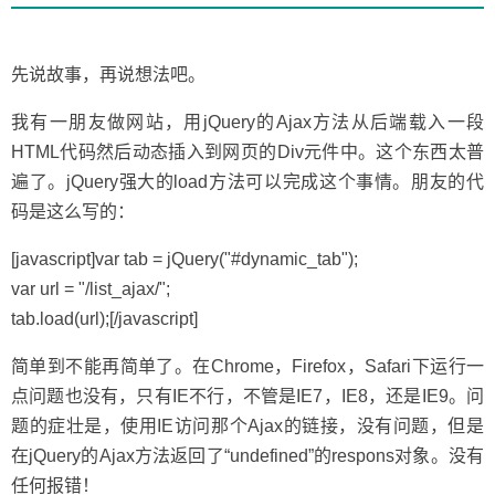
的
经
历
先说故事，再说想法吧。
我有一朋友做网站，用jQuery的Ajax方法从后端载入一段
HTML代码然后动态插入到网页的Div元件中。这个东西太普
遍了。jQuery强大的load方法可以完成这个事情。朋友的代
码是这么写的：
[javascript]var tab = jQuery("#dynamic_tab");
var url = "/list_ajax/";
tab.load(url);[/javascript]
简单到不能再简单了。在Chrome，Firefox，Safari下运行一
点问题也没有，只有IE不行，不管是IE7，IE8，还是IE9。问
题的症壮是，使用IE访问那个Ajax的链接，没有问题，但是
在jQuery的Ajax方法返回了“undefined”的respons对象。没有
任何报错！