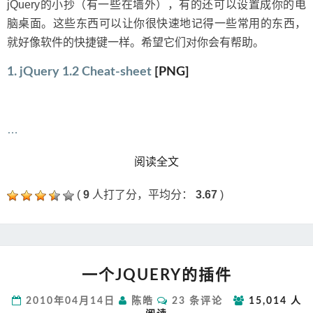
jQuery的小抄（有一些在墙外），有的还可以设置成你的电
脑桌面。这些东西可以让你很快速地记得一些常用的东西，
就好像软件的快捷键一样。希望它们对你会有帮助。
1. jQuery 1.2 Cheat-sheet
[PNG]
…
READ MORE
阅读全文
(
9
人打了分，平均分：
3.67
)
一
一个JQUERY的插件
个
JQUERY
评
2010年04月14日
陈皓
23 条评论
15,014 人
的
论