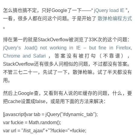
怎么搞也搞不定，只好Google了一下——“
jQuery load IE
”，
一看，很多人都在问这个问题。于是开始了
散弹枪编程方式
。
排在第一的就是StackOverflow被浏览了33K次的这个问题：
jQuery’s .load() not working in IE – but fine in Firefox,
Chrome and Safari
，答案没有被打勾（不靠谱），
StackOverflow还有很多人问相似的问题，不过都没有答案。
不管三七二十一，先试了一下，散弹枪嘛。试了半天都没有
用。
然后上Google查，又看到有人说的IE缓存的问题，什么，要
把cache设置成false，或是用下面的方法来解决：
[javascript]var tab = jQuery("#dynamic_tab");
var fuckie = Math.random();
var url = "/list_ajax/"+"?fuckie="+fuckie;