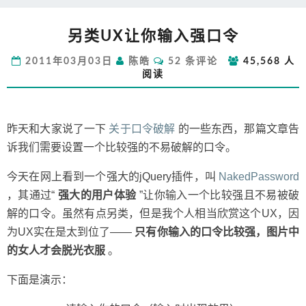
另
另类UX让你输入强口令
类
UX
评
2011年03月03日
陈皓
52 条评论
45,568 人
让
论
阅读
你
输
入
强
昨天和大家说了一下
关于口令破解
的一些东西，那篇文章告
口
诉我们需要设置一个比较强的不易破解的口令。
令
今天在网上看到一个强大的jQuery插件，叫
NakedPassword
，其通过“
强大的用户体验
”让你输入一个比较强且不易被破
解的口令。虽然有点另类，但是我个人相当欣赏这个UX，因
为UX实在是太到位了——
只有你输入的口令比较强，图片中
的女人才会脱光衣服
。
下面是演示：