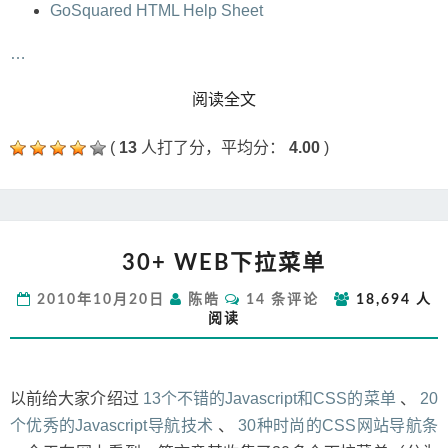
GoSquared HTML Help Sheet
…
READ MORE
阅读全文
(
13
人打了分，平均分：
4.00
)
30+
30+ WEB下拉菜单
WEB
下
评
2010年10月20日
陈皓
14 条评论
18,694 人
拉
论
阅读
菜
单
以前给大家介绍过
13个不错的Javascript和CSS的菜单
、
20
个优秀的Javascript导航技术
、
30种时尚的CSS网站导航条