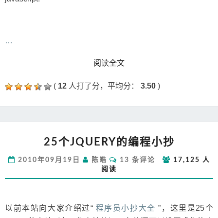
…
READ MORE
阅读全文
(
12
人打了分，平均分：
3.50
)
25
25个JQUERY的编程小抄
个
JQUERY
评
2010年09月19日
陈皓
13 条评论
17,125 人
的
论
阅读
编
程
小
抄
以前本站向大家介绍过“
程序员小抄大全
”，这里是25个