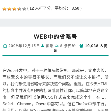
(
12
人打了分，平均分：
3.50
)
WEB
WEB中的省略号
中
的
评
2009年12月15日
陈皓
8 条评论
10,038 人阅
省
论
读
略
号
在Web开发中，对于一种情况很常见。那就是，文本太长，
而放置文本的容器不够长，而我们又不想让文本换行，所
以，我们想使用省略号来解决这个问题。但是，在今天HTML
的标准中并没有相关的标识或属性让你可以简单地完成这个
事。但是我们可以使用CSS样式表来完成这个事，在IE，
Safari，Chrome，Opera中都可以。但在Firefox中却不行，
但我们可以使用jQuery来解决Firefox不兼容的问题。下面是