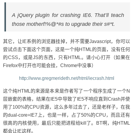
A jQuery plugin for crashing IE6. That’ll teach
those motherf!%@*#s to upgrade their s#*t.
其它，让IE系例的浏览器挂掉，并不需要Javascript，你可以
尝试点击下面这个页面，这是一个纯HTML的页面，没有任何
的CSS，或是JS的东西，只有HTML。请小心打开（如果在
Firefox中打开也可能会挂，Chrome中没事）
http://www.gregmerideth.net/html/iecrash.html
这个纯HTML的来源是本来是作者写了一个程序生成了一个N
层嵌套的表格，结果在IE5中导致了IE5不响应直到Crash并使
用了100%的CPU资源，这么多年过去了，还是老样子，在我
的dual-core+IE7上，也是一样，占了50%的CPU，而且还有
很高的内核使用，最后只能把进程给kill了。BT啊，纯HTML
都会让IE这样。