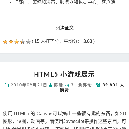
IT部门：策略和决策，服务器和数据中心，客户端
…
READ MORE
阅读全文
(
15
人打了分，平均分：
3.60
)
HTML5
HTML5 小游戏展示
小
游
评
2010年09月21日
陈皓
31 条评论
39,801 人
戏
论
阅读
展
示
使用 HTML5 的 Canvas可以搞出一些很有趣的东西，如2D
图形，位图，动画等。而使用Javascript来操作这些东西，可